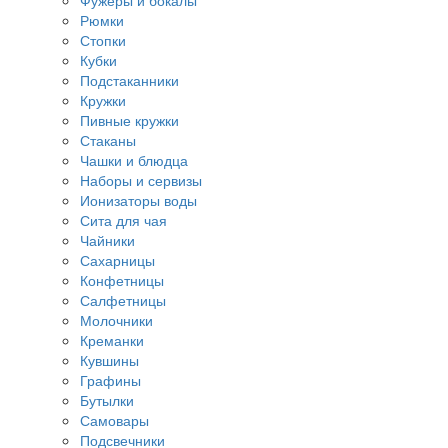
Фужеры и бокалы
Рюмки
Стопки
Кубки
Подстаканники
Кружки
Пивные кружки
Стаканы
Чашки и блюдца
Наборы и сервизы
Ионизаторы воды
Сита для чая
Чайники
Сахарницы
Конфетницы
Салфетницы
Молочники
Креманки
Кувшины
Графины
Бутылки
Самовары
Подсвечники