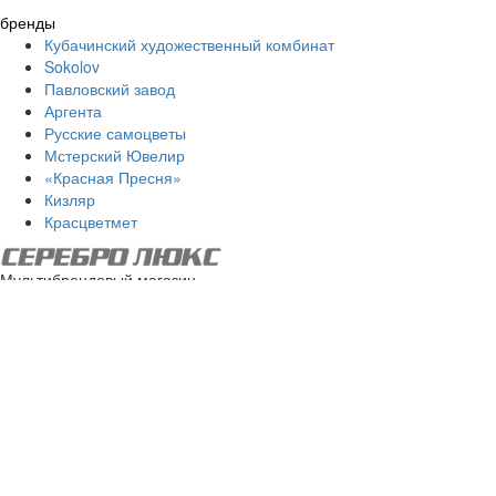
бренды
Кубачинский художественный комбинат
Sokolov
Павловский завод
Аргента
Русские самоцветы
Мстерский Ювелир
«Красная Пресня»
Кизляр
Красцветмет
Мультибрендовый магазин
ювелирных украшений. ©2026
(город)
Мы в соцсетях:
8 (800) 555-14-84
Доставка по всей России
info@silver-luxe.ru
Карта сайта
Способы оплаты