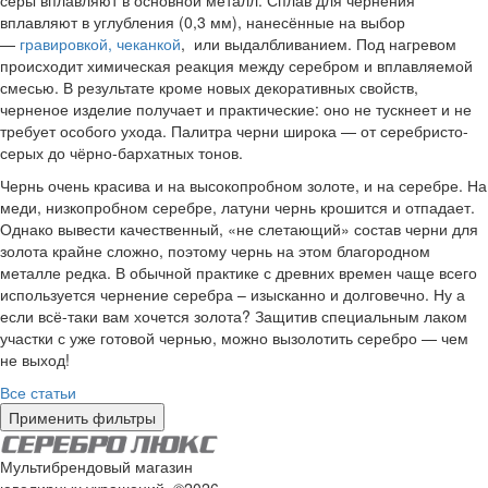
серы вплавляют в основной металл. Сплав для чернения
вплавляют в углубления (0,3 мм), нанесённые на выбор
—
гравировкой, чеканкой
, или выдалбливанием. Под нагревом
происходит химическая реакция между серебром и вплавляемой
смесью. В результате кроме новых декоративных свойств,
черненое изделие получает и практические: оно не тускнеет и не
требует особого ухода. Палитра черни широка — от серебристо-
серых до чёрно-бархатных тонов.
Чернь очень красива и на
высокопробном золоте
, и на серебре. На
меди, низкопробном серебре, латуни чернь крошится и отпадает.
Однако вывести качественный, «не слетающий» состав черни для
золота крайне сложно, поэтому чернь на этом благородном
металле редка. В обычной практике с древних времен чаще всего
используется чернение серебра – изысканно и долговечно. Ну а
если всё-таки вам хочется золота? Защитив специальным лаком
участки с уже готовой чернью, можно вызолотить серебро — чем
не выход!
Все статьи
Применить фильтры
Мультибрендовый магазин
ювелирных украшений. ©2026