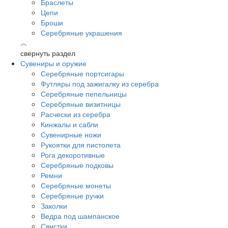
Браслеты
Цепи
Броши
Серебряные украшения
︿
свернуть раздел
Сувениры и оружие
Серебряные портсигары
Футляры под зажигалку из серебра
Серебряные пепельницы
Серебряные визитницы
Расчески из серебра
Кинжалы и сабли
Сувенирные ножи
Рукоятки для пистолета
Рога декоротивные
Серебряные подковы
Ремни
Серебряные монеты
Серебряные ручки
Заколки
Ведра под шампанское
Свистки