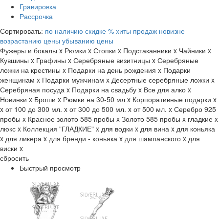
Гравировка
Рассрочка
Сортировать:
по наличию
скидке %
хиты продаж
новизне
возрастанию цены
убыванию цены
Фужеры и бокалы
x
Рюмки
x
Стопки
x
Подстаканники
x
Чайники
x
Кувшины
x
Графины
x
Серебряные визитницы
x
Серебряные
ложки на крестины
x
Подарки на день рождения
x
Подарки
женщинам
x
Подарки мужчинам
x
Десертные серебряные ложки
x
Серебряная посуда
x
Подарки на свадьбу
x
Все для алко
x
Новинки
x
Броши
x
Рюмки на 30-50 мл
x
Корпоративные подарки
x
x
от 100 до 300 мл.
x
от 300 до 500 мл.
x
от 500 мл.
x
Серебро 925
пробы
x
Красное золото 585 пробы
x
Золото 585 пробы
x
гладкие
x
люкс
x
Коллекция "ГЛАДКИЕ"
x
для водки
x
для вина
x
для коньяка
x
для ликера
x
для бренди - коньяка
x
для шампанского
x
для
виски
x
сбросить
Быстрый просмотр