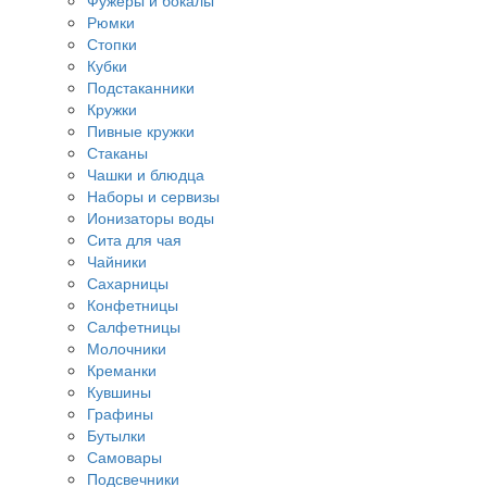
Фужеры и бокалы
Рюмки
Стопки
Кубки
Подстаканники
Кружки
Пивные кружки
Стаканы
Чашки и блюдца
Наборы и сервизы
Ионизаторы воды
Сита для чая
Чайники
Сахарницы
Конфетницы
Салфетницы
Молочники
Креманки
Кувшины
Графины
Бутылки
Самовары
Подсвечники