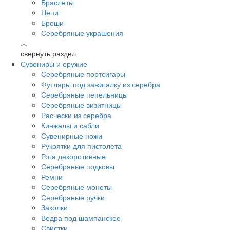
Браслеты
Цепи
Броши
Серебряные украшения
︿
свернуть раздел
Сувениры и оружие
Серебряные портсигары
Футляры под зажигалку из серебра
Серебряные пепельницы
Серебряные визитницы
Расчески из серебра
Кинжалы и сабли
Сувенирные ножи
Рукоятки для пистолета
Рога декоротивные
Серебряные подковы
Ремни
Серебряные монеты
Серебряные ручки
Заколки
Ведра под шампанское
Свистки