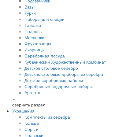
Подсвечники
Вазы
Турки
Наборы для специй
Тарелки
Подносы
Масленки
Фруктовницы
Икорницы
Серебряная посуда
Кубачинский Художественный Комбинат
Детское столовое серебро
Детские столовые приборы из серебра
Детские серебряные наборы
Серебряные подарочные наборы
Аргента
︿
свернуть раздел
Украшения
Комплекты из серебра
Кольца
Серьги
Подвески