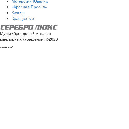
Мстерский Ювелир
«Красная Пресня»
Кизляр
Красцветмет
Мультибрендовый магазин
ювелирных украшений. ©2026
(город)
Мы в соцсетях:
8 (800) 555-14-84
Доставка по всей России
info@silver-luxe.ru
Карта сайта
Способы оплаты
Вход
в личный кабинет
E-mail:*