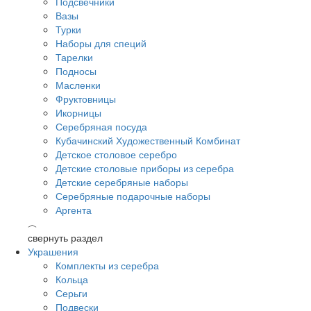
Подсвечники
Вазы
Турки
Наборы для специй
Тарелки
Подносы
Масленки
Фруктовницы
Икорницы
Серебряная посуда
Кубачинский Художественный Комбинат
Детское столовое серебро
Детские столовые приборы из серебра
Детские серебряные наборы
Серебряные подарочные наборы
Аргента
︿
свернуть раздел
Украшения
Комплекты из серебра
Кольца
Серьги
Подвески