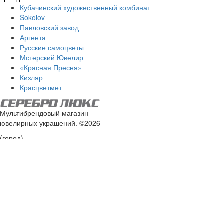
Кубачинский художественный комбинат
Sokolov
Павловский завод
Аргента
Русские самоцветы
Мстерский Ювелир
«Красная Пресня»
Кизляр
Красцветмет
Мультибрендовый магазин
ювелирных украшений. ©2026
(город)
Мы в соцсетях:
8 (800) 555-14-84
Доставка по всей России
info@silver-luxe.ru
Карта сайта