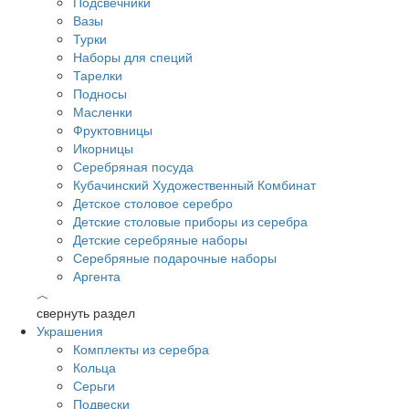
Подсвечники
Вазы
Турки
Наборы для специй
Тарелки
Подносы
Масленки
Фруктовницы
Икорницы
Серебряная посуда
Кубачинский Художественный Комбинат
Детское столовое серебро
Детские столовые приборы из серебра
Детские серебряные наборы
Серебряные подарочные наборы
Аргента
︿
свернуть раздел
Украшения
Комплекты из серебра
Кольца
Серьги
Подвески