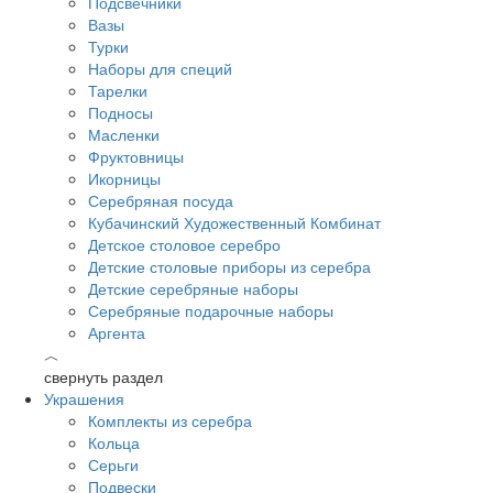
Подсвечники
Вазы
Турки
Наборы для специй
Тарелки
Подносы
Масленки
Фруктовницы
Икорницы
Серебряная посуда
Кубачинский Художественный Комбинат
Детское столовое серебро
Детские столовые приборы из серебра
Детские серебряные наборы
Серебряные подарочные наборы
Аргента
︿
свернуть раздел
Украшения
Комплекты из серебра
Кольца
Серьги
Подвески