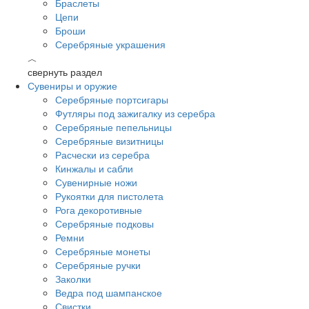
Браслеты
Цепи
Броши
Серебряные украшения
︿
свернуть раздел
Сувениры и оружие
Серебряные портсигары
Футляры под зажигалку из серебра
Серебряные пепельницы
Серебряные визитницы
Расчески из серебра
Кинжалы и сабли
Сувенирные ножи
Рукоятки для пистолета
Рога декоротивные
Серебряные подковы
Ремни
Серебряные монеты
Серебряные ручки
Заколки
Ведра под шампанское
Свистки