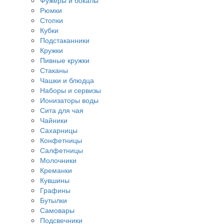
Фужеры и бокалы
Рюмки
Стопки
Кубки
Подстаканники
Кружки
Пивные кружки
Стаканы
Чашки и блюдца
Наборы и сервизы
Ионизаторы воды
Сита для чая
Чайники
Сахарницы
Конфетницы
Салфетницы
Молочники
Креманки
Кувшины
Графины
Бутылки
Самовары
Подсвечники