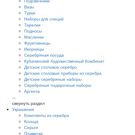
Подсвечники
Вазы
Турки
Наборы для специй
Тарелки
Подносы
Масленки
Фруктовницы
Икорницы
Серебряная посуда
Кубачинский Художественный Комбинат
Детское столовое серебро
Детские столовые приборы из серебра
Детские серебряные наборы
Серебряные подарочные наборы
Аргента
︿
свернуть раздел
Украшения
Комплекты из серебра
Кольца
Серьги
Подвески