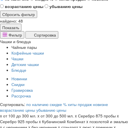
возрастанию цены
убыванию цены
Сбросить фильтр
найдено:
48
Показать
Фильтр
Сортировка
Чашки и блюдца
Чайные пары
Кофейные чашки
Чашки
Детские чашки
Блюдце
Новинки
Скидки
Гравировка
Рассрочка
Сортировать:
по наличию
скидке %
хиты продаж
новизне
возрастанию цены
убыванию цены
x
от 100 до 300 мл.
x
от 300 до 500 мл.
x
Серебро 875 пробы
x
Серебро 925 пробы
x
Кубачинский Комбинат
x
позолотой и эмалью
x
с чернением
x
без чернения
x
стандарт
x
люкс
x
премиум
x