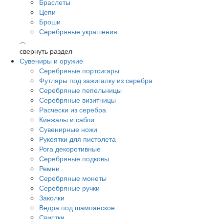
Браслеты
Цепи
Броши
Серебряные украшения
︿
свернуть раздел
Сувениры и оружие
Серебряные портсигары
Футляры под зажигалку из серебра
Серебряные пепельницы
Серебряные визитницы
Расчески из серебра
Кинжалы и сабли
Сувенирные ножи
Рукоятки для пистолета
Рога декоротивные
Серебряные подковы
Ремни
Серебряные монеты
Серебряные ручки
Заколки
Ведра под шампанское
Свистки