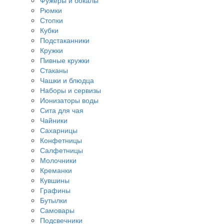
Фужеры и бокалы
Рюмки
Стопки
Кубки
Подстаканники
Кружки
Пивные кружки
Стаканы
Чашки и блюдца
Наборы и сервизы
Ионизаторы воды
Сита для чая
Чайники
Сахарницы
Конфетницы
Салфетницы
Молочники
Креманки
Кувшины
Графины
Бутылки
Самовары
Подсвечники