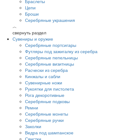
Браслеты
Цепи
Броши
Серебряные украшения
︿
свернуть раздел
Сувениры и оружие
Серебряные портсигары
Футляры под зажигалку из серебра
Серебряные пепельницы
Серебряные визитницы
Расчески из серебра
Кинжалы и сабли
Сувенирные ножи
Рукоятки для пистолета
Рога декоротивные
Серебряные подковы
Ремни
Серебряные монеты
Серебряные ручки
Заколки
Ведра под шампанское
Свистки