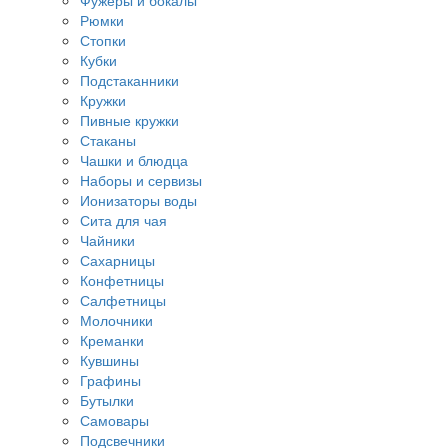
Фужеры и бокалы
Рюмки
Стопки
Кубки
Подстаканники
Кружки
Пивные кружки
Стаканы
Чашки и блюдца
Наборы и сервизы
Ионизаторы воды
Сита для чая
Чайники
Сахарницы
Конфетницы
Салфетницы
Молочники
Креманки
Кувшины
Графины
Бутылки
Самовары
Подсвечники