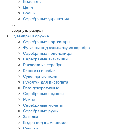
Браслеты
Цепи
Броши
Серебряные украшения
︿
свернуть раздел
Сувениры и оружие
Серебряные портсигары
Футляры под зажигалку из серебра
Серебряные пепельницы
Серебряные визитницы
Расчески из серебра
Кинжалы и сабли
Сувенирные ножи
Рукоятки для пистолета
Рога декоротивные
Серебряные подковы
Ремни
Серебряные монеты
Серебряные ручки
Заколки
Ведра под шампанское
Свистки