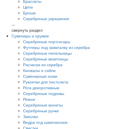
Браслеты
Цепи
Броши
Серебряные украшения
︿
свернуть раздел
Сувениры и оружие
Серебряные портсигары
Футляры под зажигалку из серебра
Серебряные пепельницы
Серебряные визитницы
Расчески из серебра
Кинжалы и сабли
Сувенирные ножи
Рукоятки для пистолета
Рога декоротивные
Серебряные подковы
Ремни
Серебряные монеты
Серебряные ручки
Заколки
Ведра под шампанское
Свистки