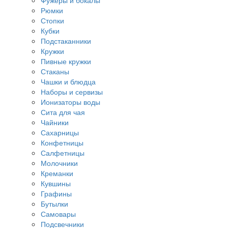
Фужеры и бокалы
Рюмки
Стопки
Кубки
Подстаканники
Кружки
Пивные кружки
Стаканы
Чашки и блюдца
Наборы и сервизы
Ионизаторы воды
Сита для чая
Чайники
Сахарницы
Конфетницы
Салфетницы
Молочники
Креманки
Кувшины
Графины
Бутылки
Самовары
Подсвечники