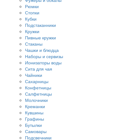
Фужеры и бокалы
Рюмки
Стопки
Кубки
Подстаканники
Кружки
Пивные кружки
Стаканы
Чашки и блюдца
Наборы и сервизы
Ионизаторы воды
Сита для чая
Чайники
Сахарницы
Конфетницы
Салфетницы
Молочники
Креманки
Кувшины
Графины
Бутылки
Самовары
Подсвечники