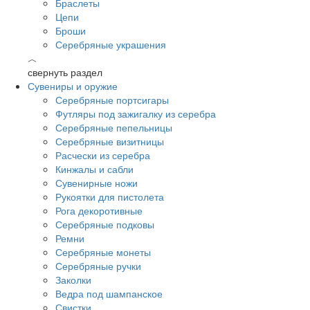
Браслеты
Цепи
Броши
Серебряные украшения
︿
свернуть раздел
Сувениры и оружие
Серебряные портсигары
Футляры под зажигалку из серебра
Серебряные пепельницы
Серебряные визитницы
Расчески из серебра
Кинжалы и сабли
Сувенирные ножи
Рукоятки для пистолета
Рога декоротивные
Серебряные подковы
Ремни
Серебряные монеты
Серебряные ручки
Заколки
Ведра под шампанское
Свистки