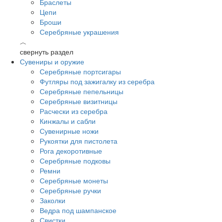
Браслеты
Цепи
Броши
Серебряные украшения
︿
свернуть раздел
Сувениры и оружие
Серебряные портсигары
Футляры под зажигалку из серебра
Серебряные пепельницы
Серебряные визитницы
Расчески из серебра
Кинжалы и сабли
Сувенирные ножи
Рукоятки для пистолета
Рога декоротивные
Серебряные подковы
Ремни
Серебряные монеты
Серебряные ручки
Заколки
Ведра под шампанское
Свистки