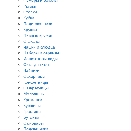
Фужеры и бокалы
Рюмки
Стопки
Кубки
Подстаканники
Кружки
Пивные кружки
Стаканы
Чашки и блюдца
Наборы и сервизы
Ионизаторы воды
Сита для чая
Чайники
Сахарницы
Конфетницы
Салфетницы
Молочники
Креманки
Кувшины
Графины
Бутылки
Самовары
Подсвечники