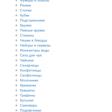
Фужеры и бокалы
Рюмки
Стопки
Кубки
Подстаканники
Кружки
Пивные кружки
Стаканы
Чашки и блюдца
Наборы и сервизы
Ионизаторы воды
Сита для чая
Чайники
Сахарницы
Конфетницы
Салфетницы
Молочники
Креманки
Кувшины
Графины
Бутылки
Самовары
Подсвечники