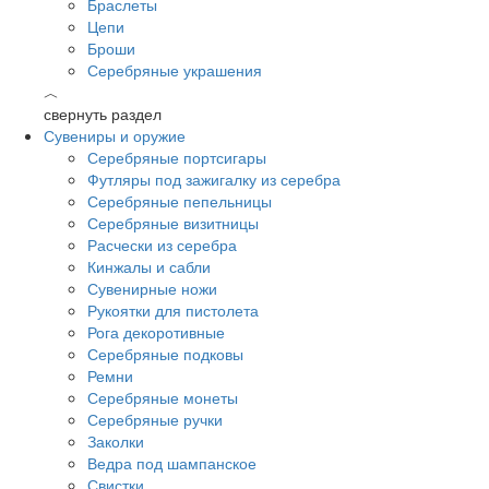
Браслеты
Цепи
Броши
Серебряные украшения
︿
свернуть раздел
Сувениры и оружие
Серебряные портсигары
Футляры под зажигалку из серебра
Серебряные пепельницы
Серебряные визитницы
Расчески из серебра
Кинжалы и сабли
Сувенирные ножи
Рукоятки для пистолета
Рога декоротивные
Серебряные подковы
Ремни
Серебряные монеты
Серебряные ручки
Заколки
Ведра под шампанское
Свистки