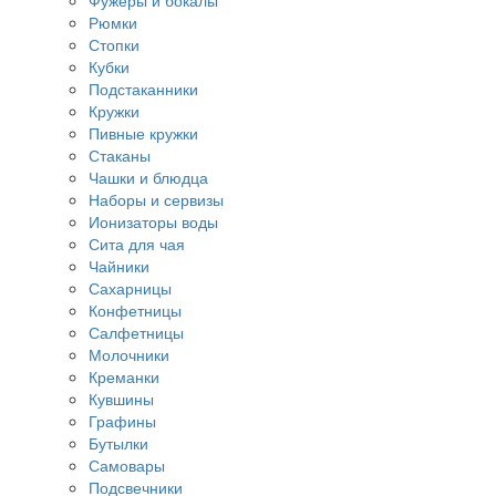
Фужеры и бокалы
Рюмки
Стопки
Кубки
Подстаканники
Кружки
Пивные кружки
Стаканы
Чашки и блюдца
Наборы и сервизы
Ионизаторы воды
Сита для чая
Чайники
Сахарницы
Конфетницы
Салфетницы
Молочники
Креманки
Кувшины
Графины
Бутылки
Самовары
Подсвечники