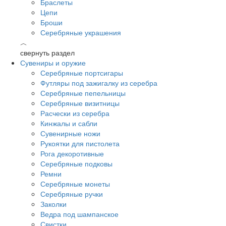
Браслеты
Цепи
Броши
Серебряные украшения
︿
свернуть раздел
Сувениры и оружие
Серебряные портсигары
Футляры под зажигалку из серебра
Серебряные пепельницы
Серебряные визитницы
Расчески из серебра
Кинжалы и сабли
Сувенирные ножи
Рукоятки для пистолета
Рога декоротивные
Серебряные подковы
Ремни
Серебряные монеты
Серебряные ручки
Заколки
Ведра под шампанское
Свистки