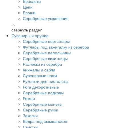
Браслеты
Цепи
Броши
Серебряные украшения
︿
свернуть раздел
Сувениры и оружие
Серебряные портсигары
Футляры под зажигалку из серебра
Серебряные пепельницы
Серебряные визитницы
Расчески из серебра
Кинжалы и сабли
Сувенирные ножи
Рукоятки для пистолета
Рога декоротивные
Серебряные подковы
Ремни
Серебряные монеты
Серебряные ручки
Заколки
Ведра под шампанское
Свистки