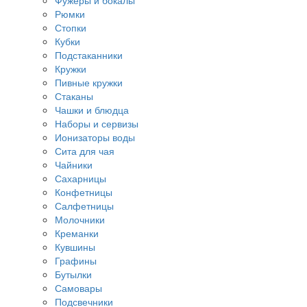
Фужеры и бокалы
Рюмки
Стопки
Кубки
Подстаканники
Кружки
Пивные кружки
Стаканы
Чашки и блюдца
Наборы и сервизы
Ионизаторы воды
Сита для чая
Чайники
Сахарницы
Конфетницы
Салфетницы
Молочники
Креманки
Кувшины
Графины
Бутылки
Самовары
Подсвечники