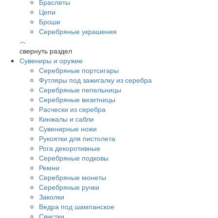
Браслеты
Цепи
Броши
Серебряные украшения
︿
свернуть раздел
Сувениры и оружие
Серебряные портсигары
Футляры под зажигалку из серебра
Серебряные пепельницы
Серебряные визитницы
Расчески из серебра
Кинжалы и сабли
Сувенирные ножи
Рукоятки для пистолета
Рога декоротивные
Серебряные подковы
Ремни
Серебряные монеты
Серебряные ручки
Заколки
Ведра под шампанское
Свистки