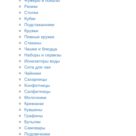
Фужеры и бокалы
Рюмки
Стопки
Кубки
Подстаканники
Кружки
Пивные кружки
Стаканы
Чашки и блюдца
Наборы и сервизы
Ионизаторы воды
Сита для чая
Чайники
Сахарницы
Конфетницы
Салфетницы
Молочники
Креманки
Кувшины
Графины
Бутылки
Самовары
Подсвечники