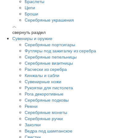
Браслеты
Цепи
Броши
Серебряные украшения
︿
свернуть раздел
Сувениры и оружие
Серебряные портсигары
Футляры под зажигалку из серебра
Серебряные пепельницы
Серебряные визитницы
Расчески из серебра
Кинжалы и сабли
Сувенирные ножи
Рукоятки для пистолета
Рога декоротивные
Серебряные подковы
Ремни
Серебряные монеты
Серебряные ручки
Заколки
Ведра под шампанское
Свистки