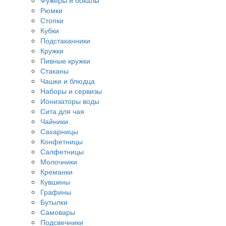
Фужеры и бокалы
Рюмки
Стопки
Кубки
Подстаканники
Кружки
Пивные кружки
Стаканы
Чашки и блюдца
Наборы и сервизы
Ионизаторы воды
Сита для чая
Чайники
Сахарницы
Конфетницы
Салфетницы
Молочники
Креманки
Кувшины
Графины
Бутылки
Самовары
Подсвечники