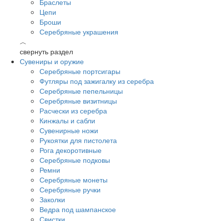
Браслеты
Цепи
Броши
Серебряные украшения
︿
свернуть раздел
Сувениры и оружие
Серебряные портсигары
Футляры под зажигалку из серебра
Серебряные пепельницы
Серебряные визитницы
Расчески из серебра
Кинжалы и сабли
Сувенирные ножи
Рукоятки для пистолета
Рога декоротивные
Серебряные подковы
Ремни
Серебряные монеты
Серебряные ручки
Заколки
Ведра под шампанское
Свистки