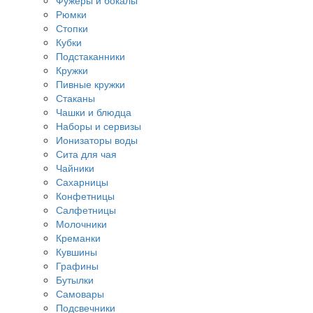
Фужеры и бокалы
Рюмки
Стопки
Кубки
Подстаканники
Кружки
Пивные кружки
Стаканы
Чашки и блюдца
Наборы и сервизы
Ионизаторы воды
Сита для чая
Чайники
Сахарницы
Конфетницы
Салфетницы
Молочники
Креманки
Кувшины
Графины
Бутылки
Самовары
Подсвечники