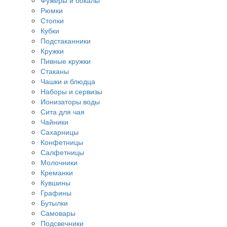
Фужеры и бокалы
Рюмки
Стопки
Кубки
Подстаканники
Кружки
Пивные кружки
Стаканы
Чашки и блюдца
Наборы и сервизы
Ионизаторы воды
Сита для чая
Чайники
Сахарницы
Конфетницы
Салфетницы
Молочники
Креманки
Кувшины
Графины
Бутылки
Самовары
Подсвечники