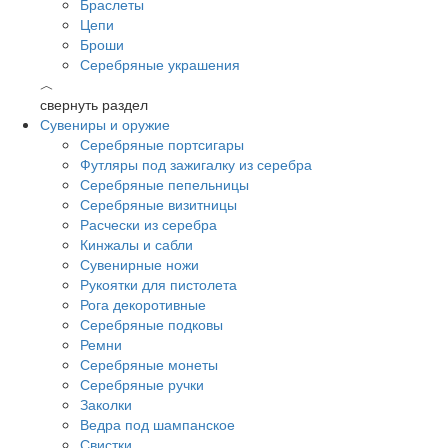
Браслеты
Цепи
Броши
Серебряные украшения
︿
свернуть раздел
Сувениры и оружие
Серебряные портсигары
Футляры под зажигалку из серебра
Серебряные пепельницы
Серебряные визитницы
Расчески из серебра
Кинжалы и сабли
Сувенирные ножи
Рукоятки для пистолета
Рога декоротивные
Серебряные подковы
Ремни
Серебряные монеты
Серебряные ручки
Заколки
Ведра под шампанское
Свистки