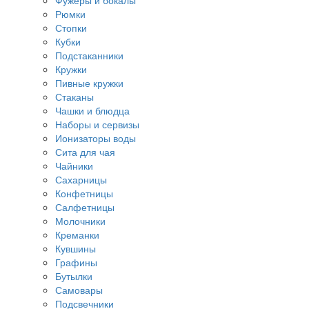
Фужеры и бокалы
Рюмки
Стопки
Кубки
Подстаканники
Кружки
Пивные кружки
Стаканы
Чашки и блюдца
Наборы и сервизы
Ионизаторы воды
Сита для чая
Чайники
Сахарницы
Конфетницы
Салфетницы
Молочники
Креманки
Кувшины
Графины
Бутылки
Самовары
Подсвечники