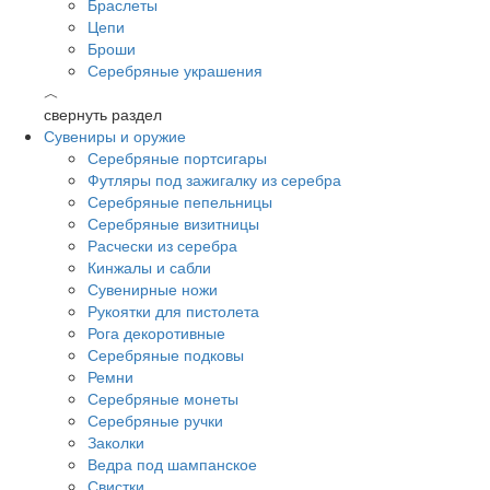
Браслеты
Цепи
Броши
Серебряные украшения
︿
свернуть раздел
Сувениры и оружие
Серебряные портсигары
Футляры под зажигалку из серебра
Серебряные пепельницы
Серебряные визитницы
Расчески из серебра
Кинжалы и сабли
Сувенирные ножи
Рукоятки для пистолета
Рога декоротивные
Серебряные подковы
Ремни
Серебряные монеты
Серебряные ручки
Заколки
Ведра под шампанское
Свистки