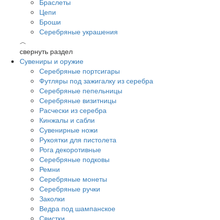
Браслеты
Цепи
Броши
Серебряные украшения
︿
свернуть раздел
Сувениры и оружие
Серебряные портсигары
Футляры под зажигалку из серебра
Серебряные пепельницы
Серебряные визитницы
Расчески из серебра
Кинжалы и сабли
Сувенирные ножи
Рукоятки для пистолета
Рога декоротивные
Серебряные подковы
Ремни
Серебряные монеты
Серебряные ручки
Заколки
Ведра под шампанское
Свистки