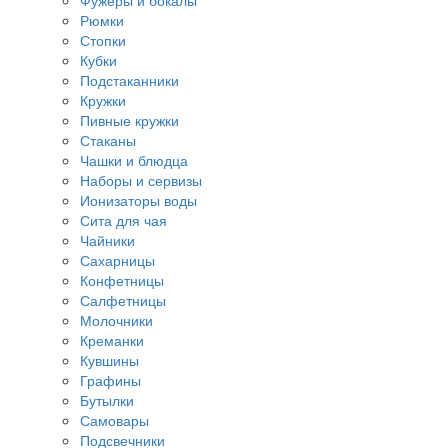
Фужеры и бокалы
Рюмки
Стопки
Кубки
Подстаканники
Кружки
Пивные кружки
Стаканы
Чашки и блюдца
Наборы и сервизы
Ионизаторы воды
Сита для чая
Чайники
Сахарницы
Конфетницы
Салфетницы
Молочники
Креманки
Кувшины
Графины
Бутылки
Самовары
Подсвечники