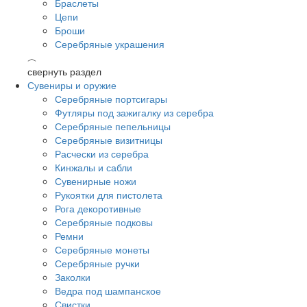
Браслеты
Цепи
Броши
Серебряные украшения
︿
свернуть раздел
Сувениры и оружие
Серебряные портсигары
Футляры под зажигалку из серебра
Серебряные пепельницы
Серебряные визитницы
Расчески из серебра
Кинжалы и сабли
Сувенирные ножи
Рукоятки для пистолета
Рога декоротивные
Серебряные подковы
Ремни
Серебряные монеты
Серебряные ручки
Заколки
Ведра под шампанское
Свистки