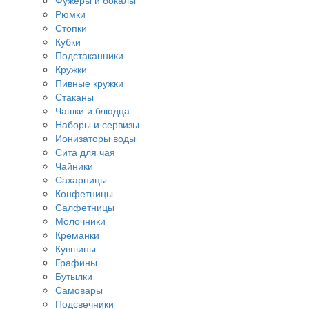
Фужеры и бокалы
Рюмки
Стопки
Кубки
Подстаканники
Кружки
Пивные кружки
Стаканы
Чашки и блюдца
Наборы и сервизы
Ионизаторы воды
Сита для чая
Чайники
Сахарницы
Конфетницы
Салфетницы
Молочники
Креманки
Кувшины
Графины
Бутылки
Самовары
Подсвечники