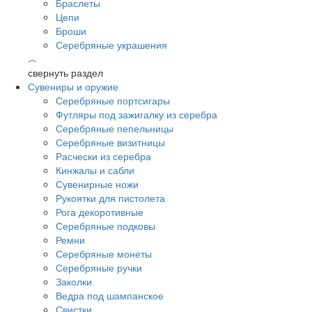
Браслеты
Цепи
Броши
Серебряные украшения
︿
свернуть раздел
Сувениры и оружие
Серебряные портсигары
Футляры под зажигалку из серебра
Серебряные пепельницы
Серебряные визитницы
Расчески из серебра
Кинжалы и сабли
Сувенирные ножи
Рукоятки для пистолета
Рога декоротивные
Серебряные подковы
Ремни
Серебряные монеты
Серебряные ручки
Заколки
Ведра под шампанское
Свистки