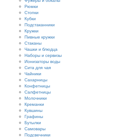
Фужеры и бокалы
Рюмки
Стопки
Кубки
Подстаканники
Кружки
Пивные кружки
Стаканы
Чашки и блюдца
Наборы и сервизы
Ионизаторы воды
Сита для чая
Чайники
Сахарницы
Конфетницы
Салфетницы
Молочники
Креманки
Кувшины
Графины
Бутылки
Самовары
Подсвечники