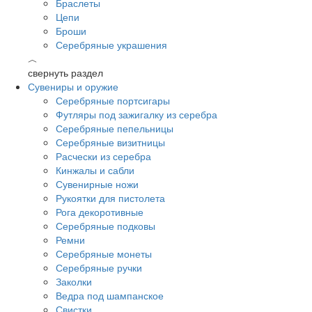
Браслеты
Цепи
Броши
Серебряные украшения
︿
свернуть раздел
Сувениры и оружие
Серебряные портсигары
Футляры под зажигалку из серебра
Серебряные пепельницы
Серебряные визитницы
Расчески из серебра
Кинжалы и сабли
Сувенирные ножи
Рукоятки для пистолета
Рога декоротивные
Серебряные подковы
Ремни
Серебряные монеты
Серебряные ручки
Заколки
Ведра под шампанское
Свистки