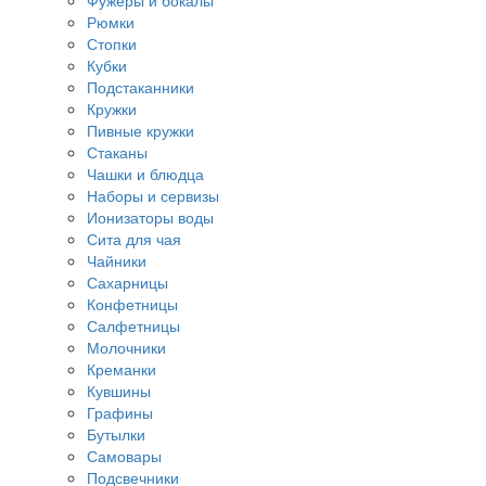
Фужеры и бокалы
Рюмки
Стопки
Кубки
Подстаканники
Кружки
Пивные кружки
Стаканы
Чашки и блюдца
Наборы и сервизы
Ионизаторы воды
Сита для чая
Чайники
Сахарницы
Конфетницы
Салфетницы
Молочники
Креманки
Кувшины
Графины
Бутылки
Самовары
Подсвечники