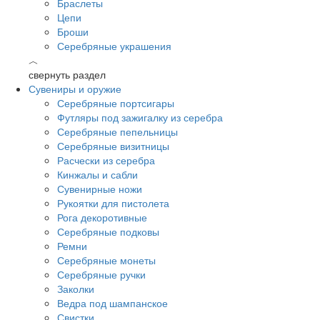
Браслеты
Цепи
Броши
Серебряные украшения
︿
свернуть раздел
Сувениры и оружие
Серебряные портсигары
Футляры под зажигалку из серебра
Серебряные пепельницы
Серебряные визитницы
Расчески из серебра
Кинжалы и сабли
Сувенирные ножи
Рукоятки для пистолета
Рога декоротивные
Серебряные подковы
Ремни
Серебряные монеты
Серебряные ручки
Заколки
Ведра под шампанское
Свистки