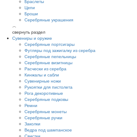
Браслеты
Цепи
Броши
Серебряные украшения
︿
свернуть раздел
Сувениры и оружие
Серебряные портсигары
Футляры под зажигалку из серебра
Серебряные пепельницы
Серебряные визитницы
Расчески из серебра
Кинжалы и сабли
Сувенирные ножи
Рукоятки для пистолета
Рога декоротивные
Серебряные подковы
Ремни
Серебряные монеты
Серебряные ручки
Заколки
Ведра под шампанское
Свистки