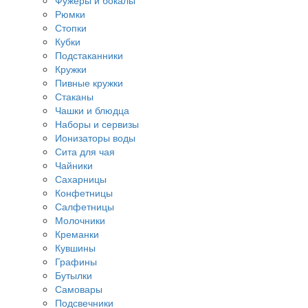
Фужеры и бокалы
Рюмки
Стопки
Кубки
Подстаканники
Кружки
Пивные кружки
Стаканы
Чашки и блюдца
Наборы и сервизы
Ионизаторы воды
Сита для чая
Чайники
Сахарницы
Конфетницы
Салфетницы
Молочники
Креманки
Кувшины
Графины
Бутылки
Самовары
Подсвечники