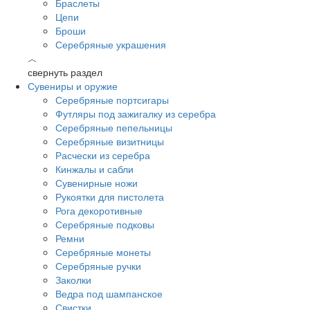
Браслеты
Цепи
Броши
Серебряные украшения
︿
свернуть раздел
Сувениры и оружие
Серебряные портсигары
Футляры под зажигалку из серебра
Серебряные пепельницы
Серебряные визитницы
Расчески из серебра
Кинжалы и сабли
Сувенирные ножи
Рукоятки для пистолета
Рога декоротивные
Серебряные подковы
Ремни
Серебряные монеты
Серебряные ручки
Заколки
Ведра под шампанское
Свистки