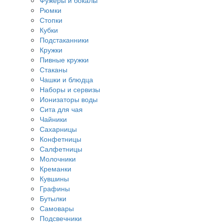
Фужеры и бокалы
Рюмки
Стопки
Кубки
Подстаканники
Кружки
Пивные кружки
Стаканы
Чашки и блюдца
Наборы и сервизы
Ионизаторы воды
Сита для чая
Чайники
Сахарницы
Конфетницы
Салфетницы
Молочники
Креманки
Кувшины
Графины
Бутылки
Самовары
Подсвечники