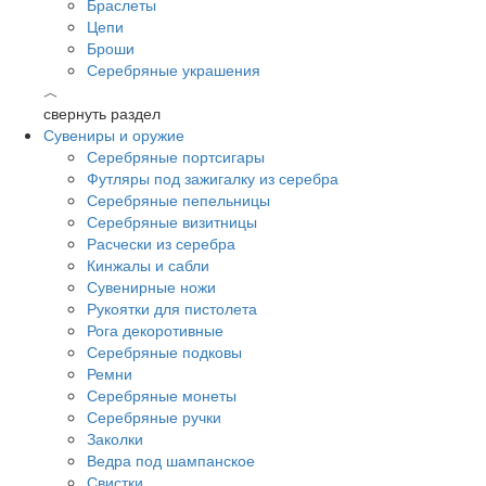
Браслеты
Цепи
Броши
Серебряные украшения
︿
свернуть раздел
Сувениры и оружие
Серебряные портсигары
Футляры под зажигалку из серебра
Серебряные пепельницы
Серебряные визитницы
Расчески из серебра
Кинжалы и сабли
Сувенирные ножи
Рукоятки для пистолета
Рога декоротивные
Серебряные подковы
Ремни
Серебряные монеты
Серебряные ручки
Заколки
Ведра под шампанское
Свистки