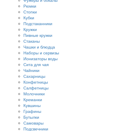
Фужеры и бокалы
Рюмки
Стопки
Кубки
Подстаканники
Кружки
Пивные кружки
Стаканы
Чашки и блюдца
Наборы и сервизы
Ионизаторы воды
Сита для чая
Чайники
Сахарницы
Конфетницы
Салфетницы
Молочники
Креманки
Кувшины
Графины
Бутылки
Самовары
Подсвечники