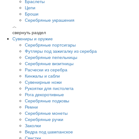
Браслеты
Цепи
Броши
Серебряные украшения
︿
свернуть раздел
Сувениры и оружие
Серебряные портсигары
Футляры под зажигалку из серебра
Серебряные пепельницы
Серебряные визитницы
Расчески из серебра
Кинжалы и сабли
Сувенирные ножи
Рукоятки для пистолета
Рога декоротивные
Серебряные подковы
Ремни
Серебряные монеты
Серебряные ручки
Заколки
Ведра под шампанское
Свистки