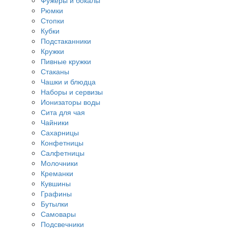
Фужеры и бокалы
Рюмки
Стопки
Кубки
Подстаканники
Кружки
Пивные кружки
Стаканы
Чашки и блюдца
Наборы и сервизы
Ионизаторы воды
Сита для чая
Чайники
Сахарницы
Конфетницы
Салфетницы
Молочники
Креманки
Кувшины
Графины
Бутылки
Самовары
Подсвечники