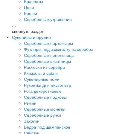
Браслеты
Цепи
Броши
Серебряные украшения
︿
свернуть раздел
Сувениры и оружие
Серебряные портсигары
Футляры под зажигалку из серебра
Серебряные пепельницы
Серебряные визитницы
Расчески из серебра
Кинжалы и сабли
Сувенирные ножи
Рукоятки для пистолета
Рога декоротивные
Серебряные подковы
Ремни
Серебряные монеты
Серебряные ручки
Заколки
Ведра под шампанское
Свистки