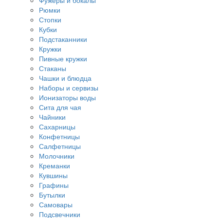
Фужеры и бокалы
Рюмки
Стопки
Кубки
Подстаканники
Кружки
Пивные кружки
Стаканы
Чашки и блюдца
Наборы и сервизы
Ионизаторы воды
Сита для чая
Чайники
Сахарницы
Конфетницы
Салфетницы
Молочники
Креманки
Кувшины
Графины
Бутылки
Самовары
Подсвечники