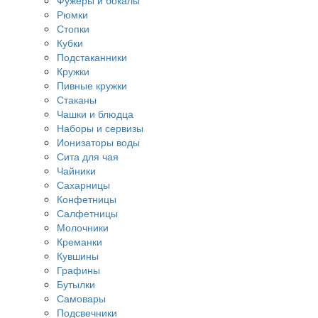
Фужеры и бокалы
Рюмки
Стопки
Кубки
Подстаканники
Кружки
Пивные кружки
Стаканы
Чашки и блюдца
Наборы и сервизы
Ионизаторы воды
Сита для чая
Чайники
Сахарницы
Конфетницы
Салфетницы
Молочники
Креманки
Кувшины
Графины
Бутылки
Самовары
Подсвечники