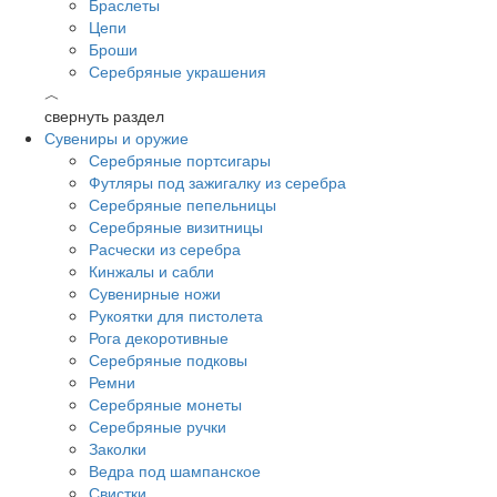
Браслеты
Цепи
Броши
Серебряные украшения
︿
свернуть раздел
Сувениры и оружие
Серебряные портсигары
Футляры под зажигалку из серебра
Серебряные пепельницы
Серебряные визитницы
Расчески из серебра
Кинжалы и сабли
Сувенирные ножи
Рукоятки для пистолета
Рога декоротивные
Серебряные подковы
Ремни
Серебряные монеты
Серебряные ручки
Заколки
Ведра под шампанское
Свистки