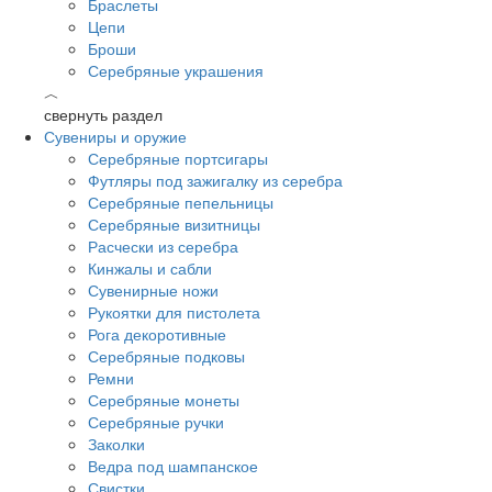
Браслеты
Цепи
Броши
Серебряные украшения
︿
свернуть раздел
Сувениры и оружие
Серебряные портсигары
Футляры под зажигалку из серебра
Серебряные пепельницы
Серебряные визитницы
Расчески из серебра
Кинжалы и сабли
Сувенирные ножи
Рукоятки для пистолета
Рога декоротивные
Серебряные подковы
Ремни
Серебряные монеты
Серебряные ручки
Заколки
Ведра под шампанское
Свистки