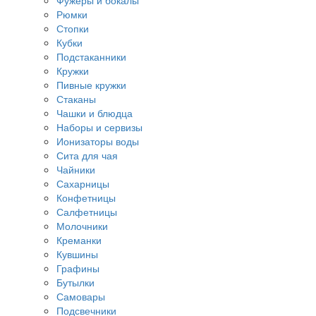
Фужеры и бокалы
Рюмки
Стопки
Кубки
Подстаканники
Кружки
Пивные кружки
Стаканы
Чашки и блюдца
Наборы и сервизы
Ионизаторы воды
Сита для чая
Чайники
Сахарницы
Конфетницы
Салфетницы
Молочники
Креманки
Кувшины
Графины
Бутылки
Самовары
Подсвечники