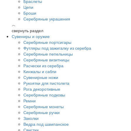
Браслеты
Цепи
Броши
Серебряные украшения
︿
свернуть раздел
Сувениры и оружие
Серебряные портсигары
Футляры под зажигалку из серебра
Серебряные пепельницы
Серебряные визитницы
Расчески из серебра
Кинжалы и сабли
Сувенирные ножи
Рукоятки для пистолета
Рога декоротивные
Серебряные подковы
Ремни
Серебряные монеты
Серебряные ручки
Заколки
Ведра под шампанское
Свистки