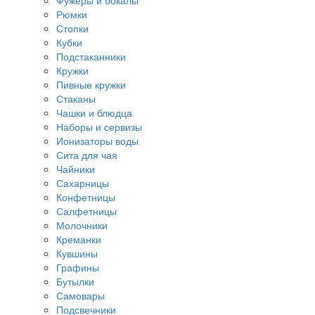
Фужеры и бокалы
Рюмки
Стопки
Кубки
Подстаканники
Кружки
Пивные кружки
Стаканы
Чашки и блюдца
Наборы и сервизы
Ионизаторы воды
Сита для чая
Чайники
Сахарницы
Конфетницы
Салфетницы
Молочники
Креманки
Кувшины
Графины
Бутылки
Самовары
Подсвечники