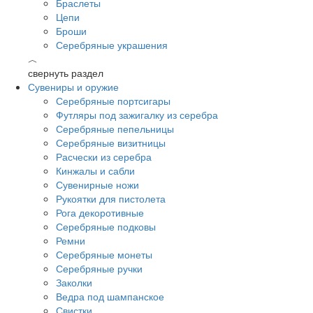
Браслеты
Цепи
Броши
Серебряные украшения
︿
свернуть раздел
Сувениры и оружие
Серебряные портсигары
Футляры под зажигалку из серебра
Серебряные пепельницы
Серебряные визитницы
Расчески из серебра
Кинжалы и сабли
Сувенирные ножи
Рукоятки для пистолета
Рога декоротивные
Серебряные подковы
Ремни
Серебряные монеты
Серебряные ручки
Заколки
Ведра под шампанское
Свистки