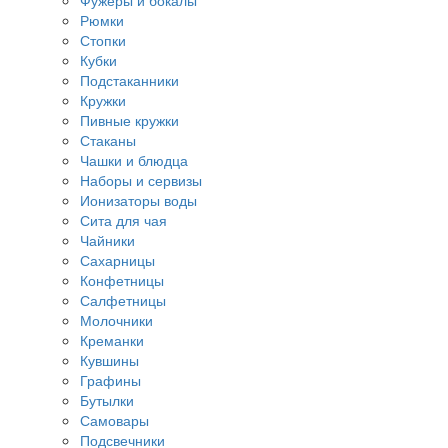
Фужеры и бокалы
Рюмки
Стопки
Кубки
Подстаканники
Кружки
Пивные кружки
Стаканы
Чашки и блюдца
Наборы и сервизы
Ионизаторы воды
Сита для чая
Чайники
Сахарницы
Конфетницы
Салфетницы
Молочники
Креманки
Кувшины
Графины
Бутылки
Самовары
Подсвечники