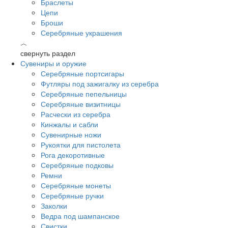
Браслеты
Цепи
Броши
Серебряные украшения
︿
свернуть раздел
Сувениры и оружие
Серебряные портсигары
Футляры под зажигалку из серебра
Серебряные пепельницы
Серебряные визитницы
Расчески из серебра
Кинжалы и сабли
Сувенирные ножи
Рукоятки для пистолета
Рога декоротивные
Серебряные подковы
Ремни
Серебряные монеты
Серебряные ручки
Заколки
Ведра под шампанское
Свистки