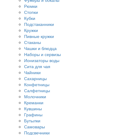
Фужеры и бокалы
Рюмки
Стопки
Кубки
Подстаканники
Кружки
Пивные кружки
Стаканы
Чашки и блюдца
Наборы и сервизы
Ионизаторы воды
Сита для чая
Чайники
Сахарницы
Конфетницы
Салфетницы
Молочники
Креманки
Кувшины
Графины
Бутылки
Самовары
Подсвечники