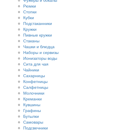
Фужеры и бокалы
Рюмки
Стопки
Кубки
Подстаканники
Кружки
Пивные кружки
Стаканы
Чашки и блюдца
Наборы и сервизы
Ионизаторы воды
Сита для чая
Чайники
Сахарницы
Конфетницы
Салфетницы
Молочники
Креманки
Кувшины
Графины
Бутылки
Самовары
Подсвечники