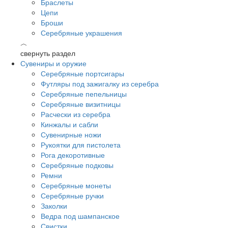
Браслеты
Цепи
Броши
Серебряные украшения
︿
свернуть раздел
Сувениры и оружие
Серебряные портсигары
Футляры под зажигалку из серебра
Серебряные пепельницы
Серебряные визитницы
Расчески из серебра
Кинжалы и сабли
Сувенирные ножи
Рукоятки для пистолета
Рога декоротивные
Серебряные подковы
Ремни
Серебряные монеты
Серебряные ручки
Заколки
Ведра под шампанское
Свистки