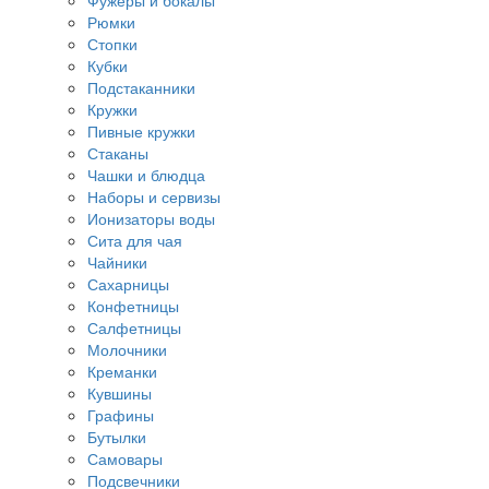
Фужеры и бокалы
Рюмки
Стопки
Кубки
Подстаканники
Кружки
Пивные кружки
Стаканы
Чашки и блюдца
Наборы и сервизы
Ионизаторы воды
Сита для чая
Чайники
Сахарницы
Конфетницы
Салфетницы
Молочники
Креманки
Кувшины
Графины
Бутылки
Самовары
Подсвечники