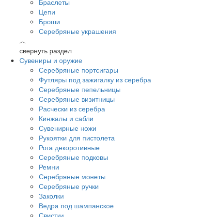
Браслеты
Цепи
Броши
Серебряные украшения
︿
свернуть раздел
Сувениры и оружие
Серебряные портсигары
Футляры под зажигалку из серебра
Серебряные пепельницы
Серебряные визитницы
Расчески из серебра
Кинжалы и сабли
Сувенирные ножи
Рукоятки для пистолета
Рога декоротивные
Серебряные подковы
Ремни
Серебряные монеты
Серебряные ручки
Заколки
Ведра под шампанское
Свистки