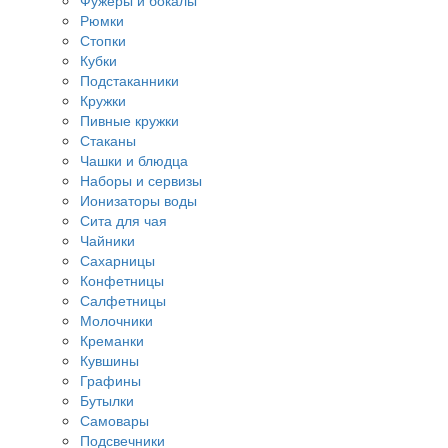
Фужеры и бокалы
Рюмки
Стопки
Кубки
Подстаканники
Кружки
Пивные кружки
Стаканы
Чашки и блюдца
Наборы и сервизы
Ионизаторы воды
Сита для чая
Чайники
Сахарницы
Конфетницы
Салфетницы
Молочники
Креманки
Кувшины
Графины
Бутылки
Самовары
Подсвечники