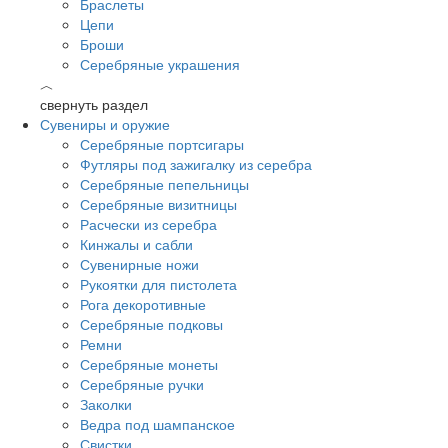
Браслеты
Цепи
Броши
Серебряные украшения
︿
свернуть раздел
Сувениры и оружие
Серебряные портсигары
Футляры под зажигалку из серебра
Серебряные пепельницы
Серебряные визитницы
Расчески из серебра
Кинжалы и сабли
Сувенирные ножи
Рукоятки для пистолета
Рога декоротивные
Серебряные подковы
Ремни
Серебряные монеты
Серебряные ручки
Заколки
Ведра под шампанское
Свистки