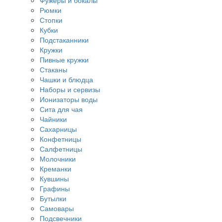
Фужеры и бокалы
Рюмки
Стопки
Кубки
Подстаканники
Кружки
Пивные кружки
Стаканы
Чашки и блюдца
Наборы и сервизы
Ионизаторы воды
Сита для чая
Чайники
Сахарницы
Конфетницы
Салфетницы
Молочники
Креманки
Кувшины
Графины
Бутылки
Самовары
Подсвечники