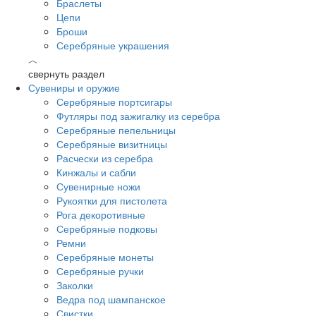
Браслеты
Цепи
Броши
Серебряные украшения
︿
свернуть раздел
Сувениры и оружие
Серебряные портсигары
Футляры под зажигалку из серебра
Серебряные пепельницы
Серебряные визитницы
Расчески из серебра
Кинжалы и сабли
Сувенирные ножи
Рукоятки для пистолета
Рога декоротивные
Серебряные подковы
Ремни
Серебряные монеты
Серебряные ручки
Заколки
Ведра под шампанское
Свистки