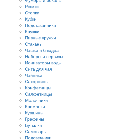
Фужеры и бокалы
Рюмки
Стопки
Кубки
Подстаканники
Кружки
Пивные кружки
Стаканы
Чашки и блюдца
Наборы и сервизы
Ионизаторы воды
Сита для чая
Чайники
Сахарницы
Конфетницы
Салфетницы
Молочники
Креманки
Кувшины
Графины
Бутылки
Самовары
Подсвечники