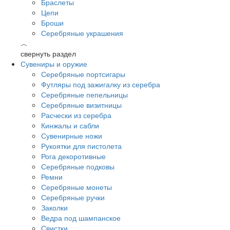
Браслеты
Цепи
Броши
Серебряные украшения
︿
свернуть раздел
Сувениры и оружие
Серебряные портсигары
Футляры под зажигалку из серебра
Серебряные пепельницы
Серебряные визитницы
Расчески из серебра
Кинжалы и сабли
Сувенирные ножи
Рукоятки для пистолета
Рога декоротивные
Серебряные подковы
Ремни
Серебряные монеты
Серебряные ручки
Заколки
Ведра под шампанское
Свистки