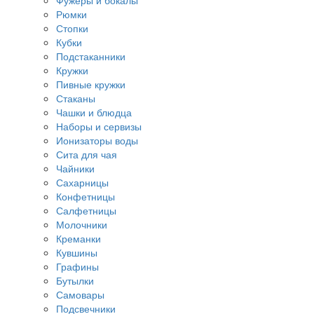
Фужеры и бокалы
Рюмки
Стопки
Кубки
Подстаканники
Кружки
Пивные кружки
Стаканы
Чашки и блюдца
Наборы и сервизы
Ионизаторы воды
Сита для чая
Чайники
Сахарницы
Конфетницы
Салфетницы
Молочники
Креманки
Кувшины
Графины
Бутылки
Самовары
Подсвечники