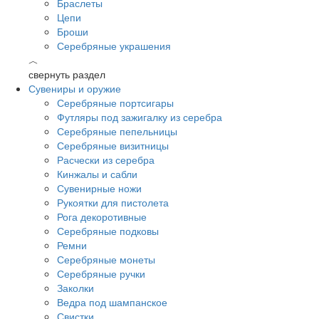
Браслеты
Цепи
Броши
Серебряные украшения
︿
свернуть раздел
Сувениры и оружие
Серебряные портсигары
Футляры под зажигалку из серебра
Серебряные пепельницы
Серебряные визитницы
Расчески из серебра
Кинжалы и сабли
Сувенирные ножи
Рукоятки для пистолета
Рога декоротивные
Серебряные подковы
Ремни
Серебряные монеты
Серебряные ручки
Заколки
Ведра под шампанское
Свистки