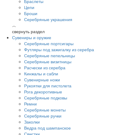
Браслеты
Цепи
Броши
Серебряные украшения
︿
свернуть раздел
Сувениры и оружие
Серебряные портсигары
Футляры под зажигалку из серебра
Серебряные пепельницы
Серебряные визитницы
Расчески из серебра
Кинжалы и сабли
Сувенирные ножи
Рукоятки для пистолета
Рога декоротивные
Серебряные подковы
Ремни
Серебряные монеты
Серебряные ручки
Заколки
Ведра под шампанское
Свистки