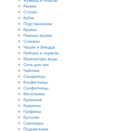
Фужеры и бокалы
Рюмки
Стопки
Кубки
Подстаканники
Кружки
Пивные кружки
Стаканы
Чашки и блюдца
Наборы и сервизы
Ионизаторы воды
Сита для чая
Чайники
Сахарницы
Конфетницы
Салфетницы
Молочники
Креманки
Кувшины
Графины
Бутылки
Самовары
Подсвечники