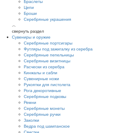
Браслеты
Цепи
Броши
Серебряные украшения
︿
свернуть раздел
Сувениры и оружие
Серебряные портсигары
Футляры под зажигалку из серебра
Серебряные пепельницы
Серебряные визитницы
Расчески из серебра
Кинжалы и сабли
Сувенирные ножи
Рукоятки для пистолета
Рога декоротивные
Серебряные подковы
Ремни
Серебряные монеты
Серебряные ручки
Заколки
Ведра под шампанское
Свистки