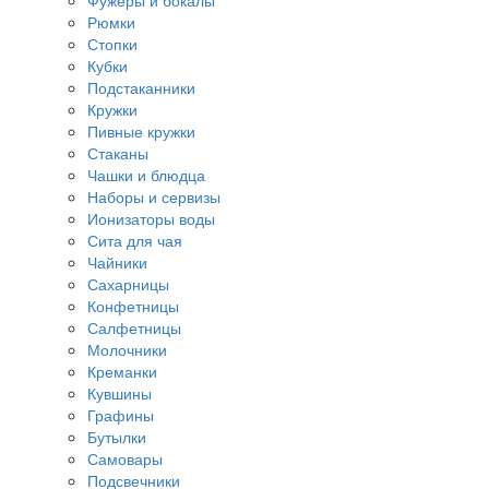
Фужеры и бокалы
Рюмки
Стопки
Кубки
Подстаканники
Кружки
Пивные кружки
Стаканы
Чашки и блюдца
Наборы и сервизы
Ионизаторы воды
Сита для чая
Чайники
Сахарницы
Конфетницы
Салфетницы
Молочники
Креманки
Кувшины
Графины
Бутылки
Самовары
Подсвечники