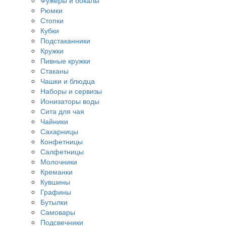
Фужеры и бокалы
Рюмки
Стопки
Кубки
Подстаканники
Кружки
Пивные кружки
Стаканы
Чашки и блюдца
Наборы и сервизы
Ионизаторы воды
Сита для чая
Чайники
Сахарницы
Конфетницы
Салфетницы
Молочники
Креманки
Кувшины
Графины
Бутылки
Самовары
Подсвечники