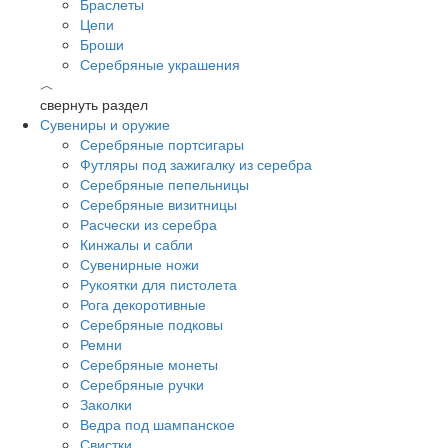
Браслеты
Цепи
Броши
Серебряные украшения
︿
свернуть раздел
Сувениры и оружие
Серебряные портсигары
Футляры под зажигалку из серебра
Серебряные пепельницы
Серебряные визитницы
Расчески из серебра
Кинжалы и сабли
Сувенирные ножи
Рукоятки для пистолета
Рога декоротивные
Серебряные подковы
Ремни
Серебряные монеты
Серебряные ручки
Заколки
Ведра под шампанское
Свистки