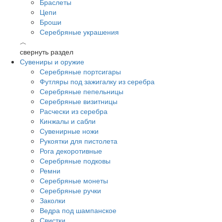
Браслеты
Цепи
Броши
Серебряные украшения
︿
свернуть раздел
Сувениры и оружие
Серебряные портсигары
Футляры под зажигалку из серебра
Серебряные пепельницы
Серебряные визитницы
Расчески из серебра
Кинжалы и сабли
Сувенирные ножи
Рукоятки для пистолета
Рога декоротивные
Серебряные подковы
Ремни
Серебряные монеты
Серебряные ручки
Заколки
Ведра под шампанское
Свистки