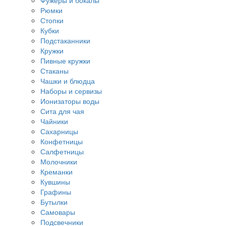
Фужеры и бокалы
Рюмки
Стопки
Кубки
Подстаканники
Кружки
Пивные кружки
Стаканы
Чашки и блюдца
Наборы и сервизы
Ионизаторы воды
Сита для чая
Чайники
Сахарницы
Конфетницы
Салфетницы
Молочники
Креманки
Кувшины
Графины
Бутылки
Самовары
Подсвечники