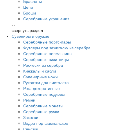
Браслеты
Цепи
Броши
Серебряные украшения
︿
свернуть раздел
Сувениры и оружие
Серебряные портсигары
Футляры под зажигалку из серебра
Серебряные пепельницы
Серебряные визитницы
Расчески из серебра
Кинжалы и сабли
Сувенирные ножи
Рукоятки для пистолета
Рога декоротивные
Серебряные подковы
Ремни
Серебряные монеты
Серебряные ручки
Заколки
Ведра под шампанское
Свистки