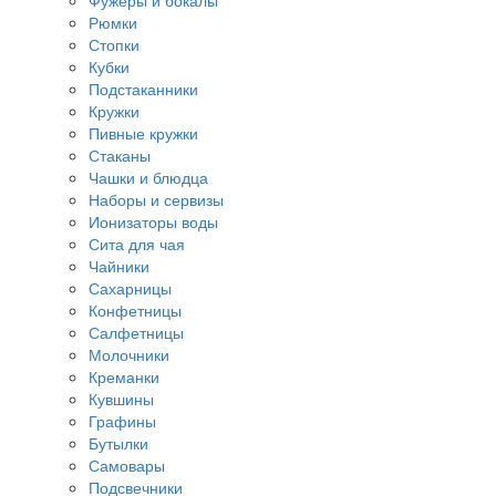
Фужеры и бокалы
Рюмки
Стопки
Кубки
Подстаканники
Кружки
Пивные кружки
Стаканы
Чашки и блюдца
Наборы и сервизы
Ионизаторы воды
Сита для чая
Чайники
Сахарницы
Конфетницы
Салфетницы
Молочники
Креманки
Кувшины
Графины
Бутылки
Самовары
Подсвечники