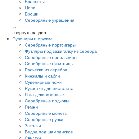
Браслеты
Цепи
Броши
Серебряные украшения
︿
свернуть раздел
Сувениры и оружие
Серебряные портсигары
Футляры под зажигалку из серебра
Серебряные пепельницы
Серебряные визитницы
Расчески из серебра
Кинжалы и сабли
Сувенирные ножи
Рукоятки для пистолета
Рога декоротивные
Серебряные подковы
Ремни
Серебряные монеты
Серебряные ручки
Заколки
Ведра под шампанское
Свистки