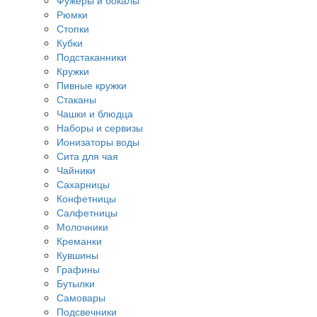
Фужеры и бокалы
Рюмки
Стопки
Кубки
Подстаканники
Кружки
Пивные кружки
Стаканы
Чашки и блюдца
Наборы и сервизы
Ионизаторы воды
Сита для чая
Чайники
Сахарницы
Конфетницы
Салфетницы
Молочники
Креманки
Кувшины
Графины
Бутылки
Самовары
Подсвечники