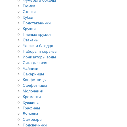
Фужеры и бокалы
Рюмки
Стопки
Кубки
Подстаканники
Кружки
Пивные кружки
Стаканы
Чашки и блюдца
Наборы и сервизы
Ионизаторы воды
Сита для чая
Чайники
Сахарницы
Конфетницы
Салфетницы
Молочники
Креманки
Кувшины
Графины
Бутылки
Самовары
Подсвечники