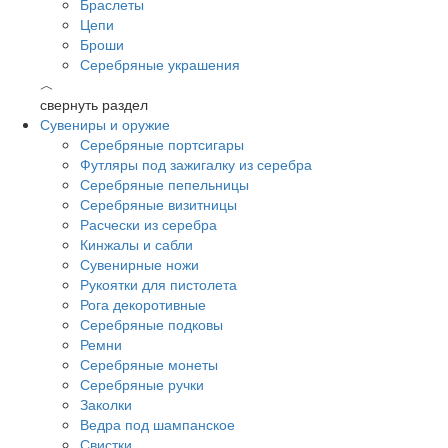
Браслеты
Цепи
Броши
Серебряные украшения
︿
свернуть раздел
Сувениры и оружие
Серебряные портсигары
Футляры под зажигалку из серебра
Серебряные пепельницы
Серебряные визитницы
Расчески из серебра
Кинжалы и сабли
Сувенирные ножи
Рукоятки для пистолета
Рога декоротивные
Серебряные подковы
Ремни
Серебряные монеты
Серебряные ручки
Заколки
Ведра под шампанское
Свистки